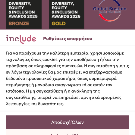
Ρυθμίσεις απορρήτου
Σωκράτους 29, 105 52, Αθήνα
Για να παρέχουμε την καλύτερη εμπειρία, χρησιμοποιούμε
hello@include.org.gr
τεχνολογίες όπως cookies για την αποθήκευση ή/και την
πρόσβαση σε πληροφορίες συσκευών. Η συγκατάθεση για τις
Αριθμός ΓΕΜΗ 171-139-101-000
εν λόγω τεχνολογίες θα μας επιτρέψει να επεξεργαστούμε
δεδομένα προσωπικού χαρακτήρα, όπως συμπεριφορά
περιήγησης ή μοναδικά αναγνωριστικά σε αυτόν τον
ιστότοπο. Η μη συγκατάθεση ή η ανάκληση της
Όροι χρήσης
συγκατάθεσης, μπορεί να επηρεάσει αρνητικά ορισμένες
Πολιτική cookies
λειτουργίες και δυνατότητες.
Προστασία προσωπικών δεδομένων
Ρυθμίσεις απορρήτου
Αποδοχή Όλων
Δήλωση προσβασιμότητας