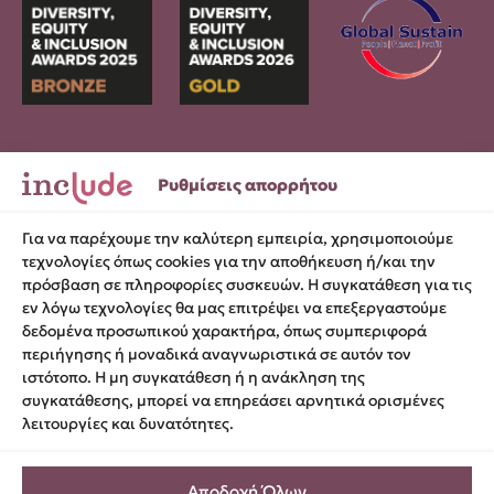
Σωκράτους 29, 105 52, Αθήνα
Ρυθμίσεις απορρήτου
hello@include.org.gr
Για να παρέχουμε την καλύτερη εμπειρία, χρησιμοποιούμε
Αριθμός ΓΕΜΗ 171-139-101-000
τεχνολογίες όπως cookies για την αποθήκευση ή/και την
πρόσβαση σε πληροφορίες συσκευών. Η συγκατάθεση για τις
εν λόγω τεχνολογίες θα μας επιτρέψει να επεξεργαστούμε
δεδομένα προσωπικού χαρακτήρα, όπως συμπεριφορά
Όροι χρήσης
περιήγησης ή μοναδικά αναγνωριστικά σε αυτόν τον
Πολιτική cookies
ιστότοπο. Η μη συγκατάθεση ή η ανάκληση της
Προστασία προσωπικών δεδομένων
συγκατάθεσης, μπορεί να επηρεάσει αρνητικά ορισμένες
λειτουργίες και δυνατότητες.
Ρυθμίσεις απορρήτου
Δήλωση προσβασιμότητας
Αποδοχή Όλων