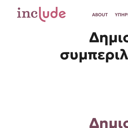
ABOUT
ΥΠΗΡ
Δημι
συμπεριλ
Δημι