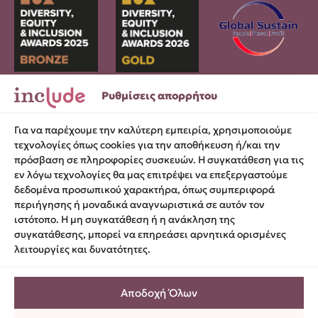
Ρυθμίσεις απορρήτου
Σωκράτους 29, 105 52, Αθήνα
Για να παρέχουμε την καλύτερη εμπειρία, χρησιμοποιούμε
hello@include.org.gr
τεχνολογίες όπως cookies για την αποθήκευση ή/και την
πρόσβαση σε πληροφορίες συσκευών. Η συγκατάθεση για τις
Αριθμός ΓΕΜΗ 171-139-101-000
εν λόγω τεχνολογίες θα μας επιτρέψει να επεξεργαστούμε
δεδομένα προσωπικού χαρακτήρα, όπως συμπεριφορά
περιήγησης ή μοναδικά αναγνωριστικά σε αυτόν τον
Όροι χρήσης
ιστότοπο. Η μη συγκατάθεση ή η ανάκληση της
συγκατάθεσης, μπορεί να επηρεάσει αρνητικά ορισμένες
Πολιτική cookies
λειτουργίες και δυνατότητες.
Προστασία προσωπικών δεδομένων
Ρυθμίσεις απορρήτου
Αποδοχή Όλων
Δήλωση προσβασιμότητας