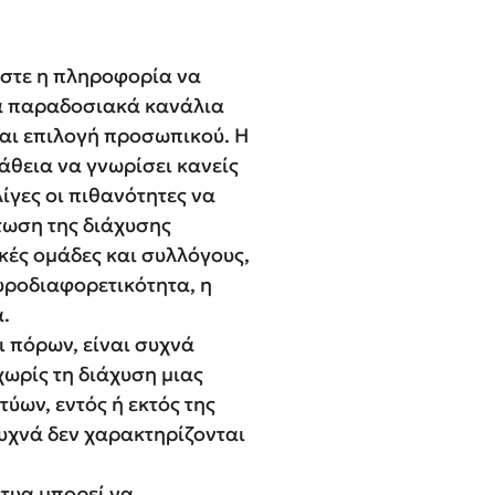
ώστε η πληροφορία να
τα παραδοσιακά κανάλια
αι επιλογή προσωπικού. Η
άθεια να γνωρίσει κανείς
ίγες οι πιθανότητες να
τωση της διάχυσης
κές ομάδες και συλλόγους,
υροδιαφορετικότητα, η
α.
 πόρων, είναι συχνά
χωρίς τη διάχυση μιας
ύων, εντός ή εκτός της
υχνά δεν χαρακτηρίζονται
κτυα μπορεί να