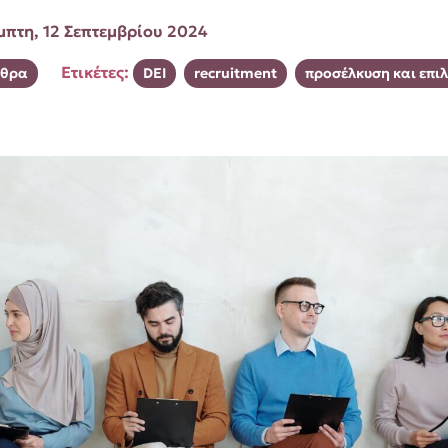
μπτη, 12 Σεπτεμβρίου 2024
Ετικέτες:
θρα
DEI
recruitment
προσέλκυση και επι