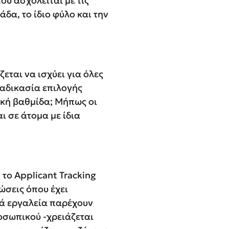
υ ασχολείται με τις
δα, το ίδιο φύλο και την
εται να ισχύει για όλες
διαδικασία επιλογής
ική βαθμίδα; Μήπως οι
ι σε άτομα με ίδια
το Applicant Tracking
ώσεις όπου έχει
κά εργαλεία παρέχουν
οσωπικού -χρειάζεται