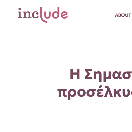
ABOUT
Η Σημασ
προσέλκυ