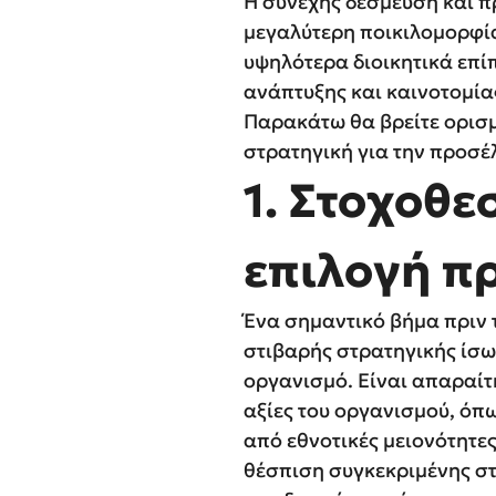
Η συνεχής δέσμευση και π
μεγαλύτερη ποικιλομορφία
υψηλότερα διοικητικά επί
ανάπτυξης και καινοτομία
Παρακάτω θα βρείτε ορισμ
στρατηγική για την προσέ
1. Στοχοθε
επιλογή π
Ένα σημαντικό βήμα πριν 
στιβαρής στρατηγικής ίσων
οργανισμό. Είναι απαραίτ
αξίες του οργανισμού, όπ
από εθνοτικές μειονότητε
θέσπιση συγκεκριμένης στ