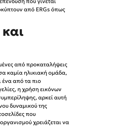
 επένδυση που γίνεται
ροκύπτουν από ERGs όπως
 και
γμένες από προκαταλήψεις
σα καμία ηλικιακή ομάδα,
 ένα από τα πιο
γελίες, η χρήση εικόνων
συμπερίληψης, αρκεί αυτή
νου δυναμικού της
στοσελίδες που
 οργανισμού χρειάζεται να