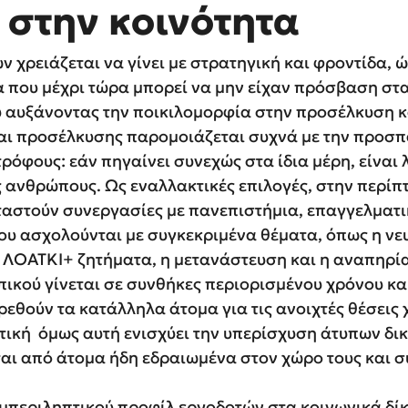
 στην κοινότητα
ν χρειάζεται να γίνει με στρατηγική και φροντίδα, 
α που μέχρι τώρα μπορεί να μην είχαν πρόσβαση σ
αυξάνοντας την ποικιλομορφία στην προσέλκυση κ
και προσέλκυσης παρομοιάζεται συχνά με την προσπ
όφους: εάν πηγαίνει συνεχώς στα ίδια μέρη, είναι λ
 ανθρώπους. Ως εναλλακτικές επιλογές, στην περίπ
ταστούν συνεργασίες με πανεπιστήμια, επαγγελματι
που ασχολούνται με συγκεκριμένα θέματα, όπως η νε
 ΛΟΑΤΚΙ+ ζητήματα, η μετανάστευση και η αναπηρί
κού γίνεται σε συνθήκες περιορισμένου χρόνου και
εθούν τα κατάλληλα άτομα για τις ανοιχτές θέσεις 
ική όμως αυτή ενισχύει την υπερίσχυση άτυπων δικτ
ται από άτομα ήδη εδραιωμένα στον χώρο τους και σ
συμπεριληπτικού προφίλ εργοδοτών στα κοινωνικά δί