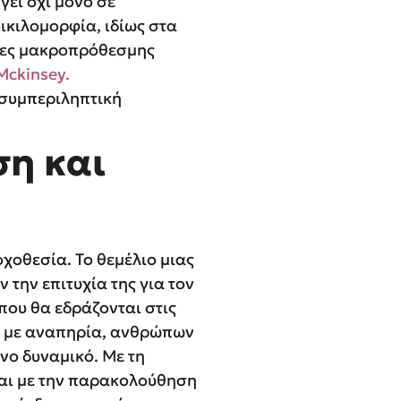
εί όχι μόνο σε
ικιλομορφία, ιδίως στα
κτες μακροπρόθεσμης
Mckinsey.
 συμπεριληπτική
ση και
χοθεσία. Το θεμέλιο μιας
 την επιτυχία της για τον
που θα εδράζονται στις
ων με αναπηρία, ανθρώπων
νο δυναμικό. Με τη
και με την παρακολούθηση