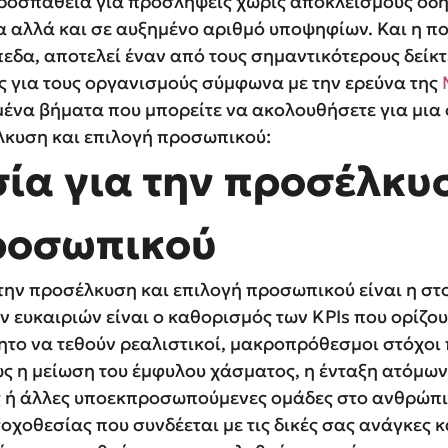
ροσπάθεια για προσλήψεις χωρίς αποκλεισμούς οδηγ
 αλλά και σε αυξημένο αριθμό υποψηφίων. Και η πο
πεδα, αποτελεί έναν από τους σημαντικότερους δεί
ς για τους οργανισμούς σύμφωνα με την ερεύνα της
ένα βήματα που μπορείτε να ακολουθήσετε για μια
λκυση και επιλογή προσωπικού:
σία για την προσέλκυ
ροσωπικού
την προσέλκυση και επιλογή προσωπικού είναι η στο
 ευκαιριών είναι ο καθορισμός των KPIs που ορίζουν
ητο να τεθούν ρεαλιστικοί, μακροπρόθεσμοι στόχοι 
ως η μείωση του έμφυλου χάσματος, η ένταξη ατόμ
ς ή άλλες υποεκπροσωπούμενες ομάδες στο ανθρώπι
οχοθεσίας που συνδέεται με τις δικές σας ανάγκες 