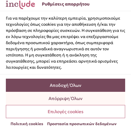
Ρυθμίσεις απορρήτου
Ο Θοδωρής Τσάτσος γεννήθηκε στην Αθήνα το 1987
και είναι εκ γενετής τυφλός. Σπούδασε Νομική στο
Για να παρέχουμε την καλύτερη εμπειρία, χρησιμοποιούμε
τεχνολογίες όπως cookies για την αποθήκευση ή/και την
Εθνικό και Καποδιστριακό Πανεπιστήμιο Αθηνών
πρόσβαση σε πληροφορίες συσκευών. Η συγκατάθεση για τις
και Ψυχολογία στο Πάντειο…
εν λόγω τεχνολογίες θα μας επιτρέψει να επεξεργαστούμε
δεδομένα προσωπικού χαρακτήρα, όπως συμπεριφορά
Διαβάστε περισσότερα
περιήγησης ή μοναδικά αναγνωριστικά σε αυτόν τον
ιστότοπο. Η μη συγκατάθεση ή η ανάκληση της
συγκατάθεσης, μπορεί να επηρεάσει αρνητικά ορισμένες
λειτουργίες και δυνατότητες.
Αποδοχή Όλων
Στέλλα Σαλιάρη
Απόρριψη Όλων
She / Her
ΚΛΕΙΣΤΕ ΜΙΑ
Επιλογές cookies
Feminist Researcher & Social Justice Facilitator
ΣΥΝΑΝΤΗΣΗ
Stella Saliari
Πολιτική cookies
Προστασία προσωπικών δεδομένων